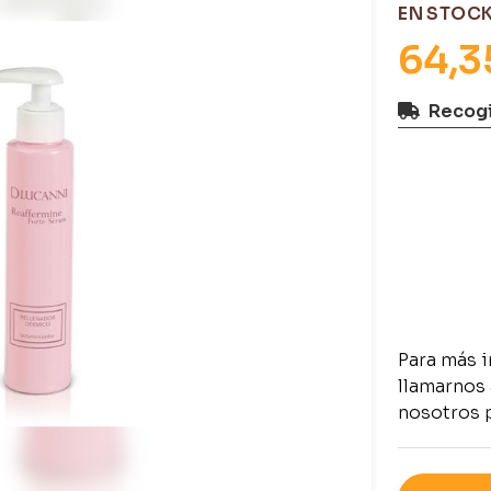
EN STOC
64,3
Recogi
Para más 
llamarnos 
nosotros 