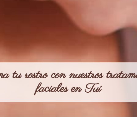
 tu rostro con nuestros tratami
faciales en Tui